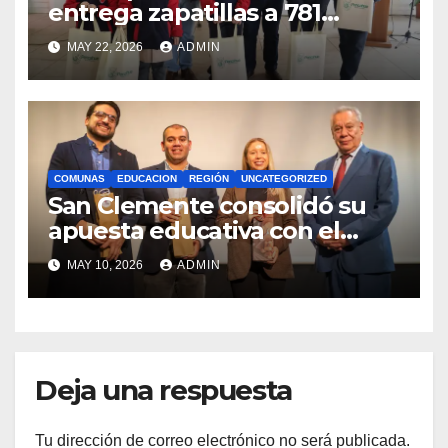
entrega zapatillas a 781
estudiantes con recursos del
MAY 22, 2026
ADMIN
Royalty Minero
COMUNAS
EDUCACION
REGIÓN
UNCATEGORIZED
San Clemente consolidó su
apuesta educativa con el
lanzamiento del
MAY 10, 2026
ADMIN
Preuniversitario Brotes 2026
Deja una respuesta
Tu dirección de correo electrónico no será publicada.