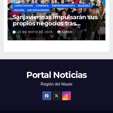
CAPACITACIÓN
COMUNAS
EMPRENDIMIENTO
MUJERES
REGIÓN
UNCATEGORIZED
Sanjavierinas impulsarán sus
propios negocios tras
capacitarse junto al FOSIS
10 DE MAYO DE 2026
ADMIN
Portal Noticias
Región del Maule