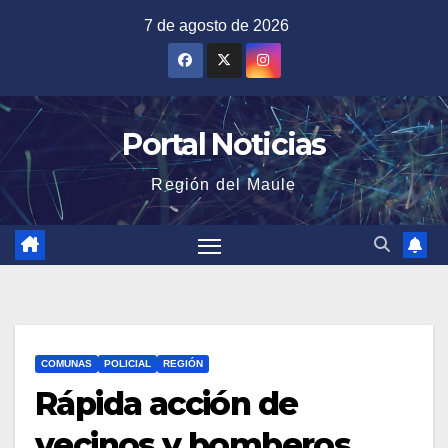
Saltar
7 de agosto de 2026
al
contenido
Portal Noticias
Región del Maule
COMUNAS
POLICIAL
REGIÓN
Rápida acción de
vecinos y bomberos