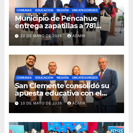
COMUNAS
EDUCACION
REGIÓN
UNCATEGORIZED
Municipio de Pencahue
entrega zapatillas a 781
estudiantes con recursos del
22 DE MAYO DE 2026
ADMIN
Royalty Minero
COMUNAS
EDUCACION
REGIÓN
UNCATEGORIZED
San Clemente consolidó su
apuesta educativa con el
lanzamiento del
10 DE MAYO DE 2026
ADMIN
Preuniversitario Brotes 2026