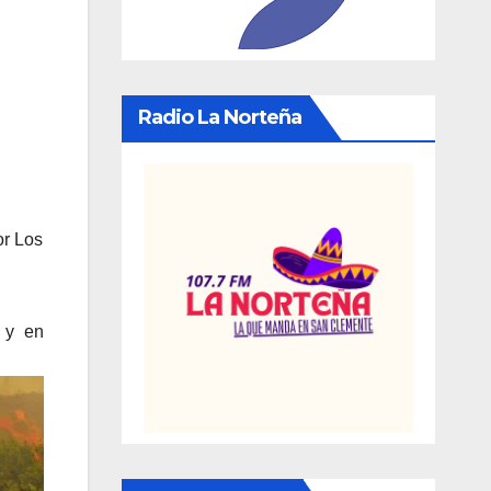
Radio La Norteña
or Los
 y en