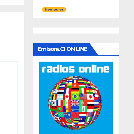
ario
Emisora.cl ON LINE