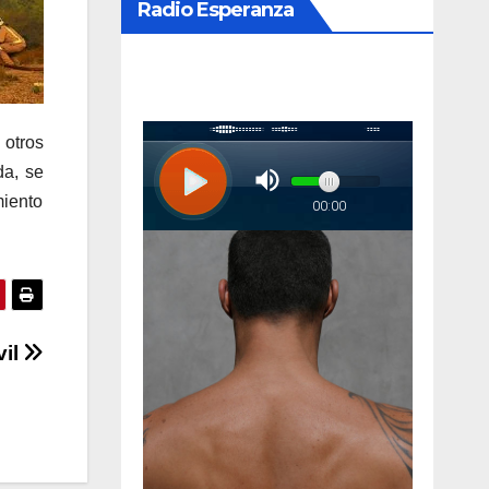
Radio Esperanza
 otros
da, se
miento
vil