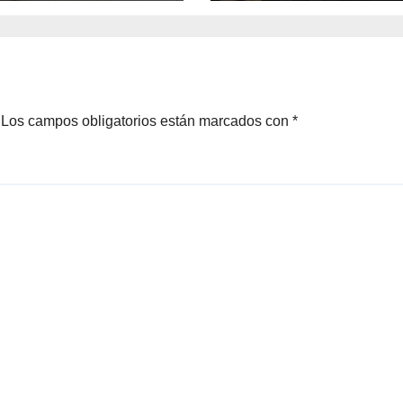
rsos del Royalty
del Preuniversit
ero
Brotes 2026
Los campos obligatorios están marcados con
*