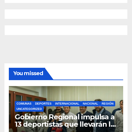
You missed
COMUNAS
DEPORTES
INTERNACIONAL
NACIONAL
REGIÓN
UNCATEGORIZED
Gobierno Regional impulsa a
13 deportistas que llevarán la
bandera maulina a