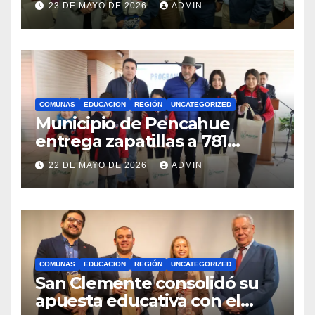
23 DE MAYO DE 2026
ADMIN
competencias
internacionales
COMUNAS
EDUCACION
REGIÓN
UNCATEGORIZED
Municipio de Pencahue
entrega zapatillas a 781
estudiantes con recursos del
22 DE MAYO DE 2026
ADMIN
Royalty Minero
COMUNAS
EDUCACION
REGIÓN
UNCATEGORIZED
San Clemente consolidó su
apuesta educativa con el