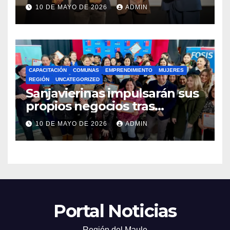
lanzamiento del
10 DE MAYO DE 2026
ADMIN
Preuniversitario Brotes 2026
CAPACITACIÓN
COMUNAS
EMPRENDIMIENTO
MUJERES
REGIÓN
UNCATEGORIZED
Sanjavierinas impulsarán sus
propios negocios tras
capacitarse junto al FOSIS
10 DE MAYO DE 2026
ADMIN
Portal Noticias
Región del Maule