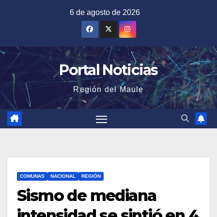
Saltar
6 de agosto de 2026
al
contenido
Portal Noticias
Región del Maule
COMUNAS
NACIONAL
REGIÓN
Sismo de mediana
intensidad se sintió en 4