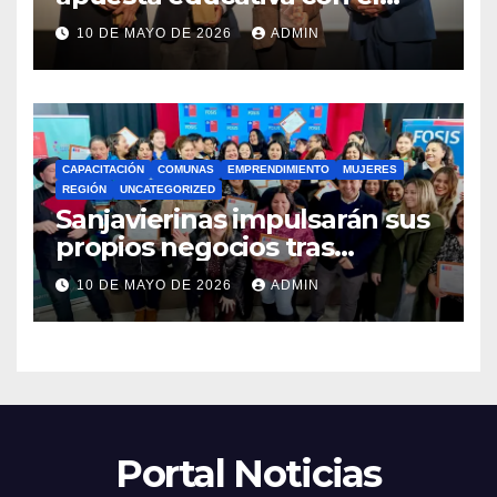
lanzamiento del
10 DE MAYO DE 2026
ADMIN
Preuniversitario Brotes 2026
CAPACITACIÓN
COMUNAS
EMPRENDIMIENTO
MUJERES
REGIÓN
UNCATEGORIZED
Sanjavierinas impulsarán sus
propios negocios tras
capacitarse junto al FOSIS
10 DE MAYO DE 2026
ADMIN
Portal Noticias