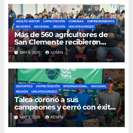
ADULTO MAYOR
CAPACITACIÓN
COMUNAS
EMPRENDIMIENTO
MUJERES
NACIONAL
REGIÓN
UNCATEGORIZED
Más de 560 agricultores de
San Clemente recibieron
incentivos de INDAP para
MAY 6, 2026
ADMIN
fortalecer la pequeña
agricultura
DEPORTES
ENTRETENCIÓN
INTERNACIONAL
NACIONAL
REGIÓN
UNCATEGORIZED
Talca coronó a sus
campeones y cerró con éxito
torneo internacional junior
MAY 3, 2026
ADMIN