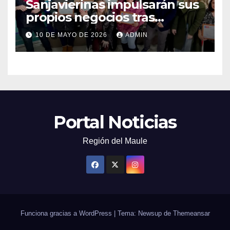
Sanjavierinas impulsarán sus
propios negocios tras
capacitarse junto al FOSIS
10 DE MAYO DE 2026
ADMIN
Portal Noticias
Región del Maule
Funciona gracias a WordPress
|
Tema: Newsup de
Themeansar