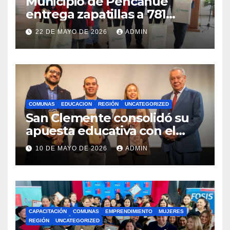
Municipio de Pencahue
entrega zapatillas a 781
estudiantes con recursos del
22 DE MAYO DE 2026
ADMIN
Royalty Minero
COMUNAS
EDUCACION
REGIÓN
UNCATEGORIZED
San Clemente consolidó su
apuesta educativa con el
lanzamiento del
10 DE MAYO DE 2026
ADMIN
Preuniversitario Brotes 2026
CAPACITACIÓN
COMUNAS
EMPRENDIMIENTO
MUJERES
REGIÓN
UNCATEGORIZED