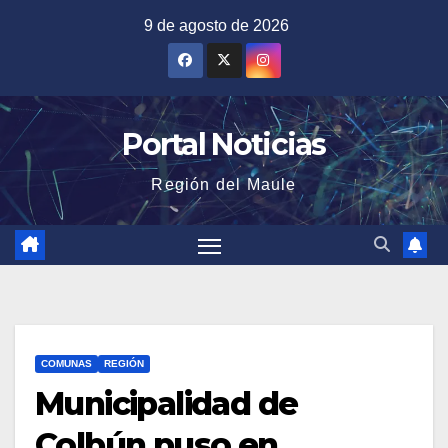
Saltar
9 de agosto de 2026
al
contenido
Portal Noticias
Región del Maule
COMUNAS
REGIÓN
Municipalidad de
Colbún puso en