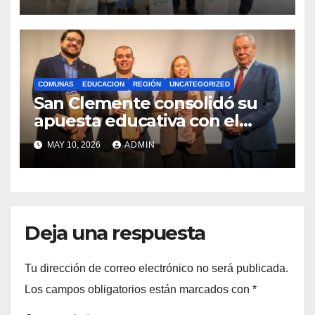
Royalty Minero
COMUNAS
EDUCACION
REGIÓN
UNCATEGORIZED
San Clemente consolidó su
apuesta educativa con el
lanzamiento del
MAY 10, 2026
ADMIN
Preuniversitario Brotes 2026
Deja una respuesta
Tu dirección de correo electrónico no será publicada.
Los campos obligatorios están marcados con
*