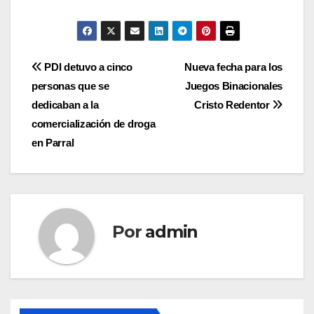
Navegación
PDI detuvo a cinco
Nueva fecha para los
personas que se
Juegos Binacionales
de
dedicaban a la
Cristo Redentor
entradas
comercialización de droga
en Parral
Por
admin