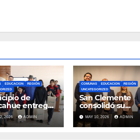
S
EDUCACION
REGIÓN
COMUNAS
EDUCACION
REGIÓN
ORIZED
UNCATEGORIZED
cipio de
San Clemente
cahue entrega
consolidó su
illas a 781
apuesta educati
2, 2026
ADMIN
MAY 10, 2026
ADMIN
diantes con
con el lanzamie
rsos del Royalty
del Preuniversit
ero
Brotes 2026