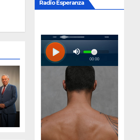
Radio Esperanza
va
nto
ario