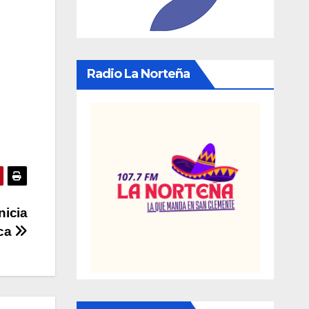
Radio La Norteña
nicia
lca