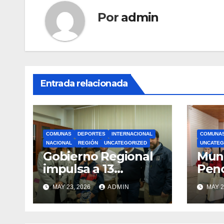
Por
admin
Entrada relacionada
COMUNAS
DEPORTES
INTERNACIONAL
COMUNA
NACIONAL
REGIÓN
UNCATEGORIZED
UNCATEG
Gobierno Regional
Muni
impulsa a 13
Pen
deportistas que
zapat
MAY 23, 2026
ADMIN
MAY 2
llevarán la bandera
estu
maulina a
recu
competencias
Min