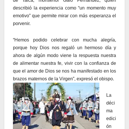
de Talca, monseñor Galo Fernández, quien
describió la experiencia como “un momento muy
emotivo” que permite mirar con más esperanza el
porvenir.
“Hemos podido celebrar con mucha alegría,
porque hoy Dios nos regaló un hermoso día y
ahora de algún modo viene la respuesta nuestra
de alimentar nuestra fe, vivir con la confianza de
que el amor de Dios se nos ha manifestado en los
brazos maternos de la Virgen”, expresó el obispo.
La
déci
ma
edici
ón