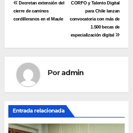
Navegación
Decretan extensión del
CORFO y Talento Digital
cierre de caminos
para Chile lanzan
de
cordilleranos en el Maule
convocatoria con más de
entradas
1.500 becas de
especialización digital
Por
admin
Entrada relacionada