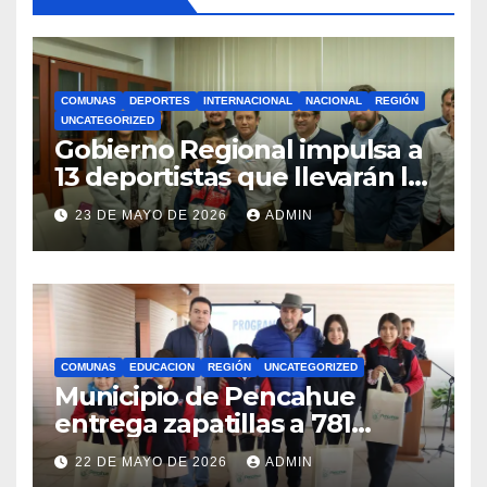
COMUNAS
DEPORTES
INTERNACIONAL
NACIONAL
REGIÓN
UNCATEGORIZED
Gobierno Regional impulsa a
13 deportistas que llevarán la
bandera maulina a
23 DE MAYO DE 2026
ADMIN
competencias
internacionales
COMUNAS
EDUCACION
REGIÓN
UNCATEGORIZED
Municipio de Pencahue
entrega zapatillas a 781
estudiantes con recursos del
22 DE MAYO DE 2026
ADMIN
Royalty Minero