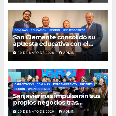
COMUNAS
EDUCACION
REGIÓN
UNCATEGORIZED
San Clemente consolidó su
apuesta educativa con el
lanzamiento del
10 DE MAYO DE 2026
ADMIN
Preuniversitario Brotes 2026
CAPACITACIÓN
COMUNAS
EMPRENDIMIENTO
MUJERES
REGIÓN
UNCATEGORIZED
Sanjavierinas impulsarán sus
propios negocios tras
capacitarse junto al FOSIS
10 DE MAYO DE 2026
ADMIN