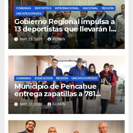
COMUNAS
DEPORTES
INTERNACIONAL
NACIONAL
REGIÓN
UNCATEGORIZED
Gobierno Regional impulsa a
13 deportistas que llevarán la
bandera maulina a
MAY 23, 2026
ADMIN
competencias
internacionales
COMUNAS
EDUCACION
REGIÓN
UNCATEGORIZED
Municipio de Pencahue
entrega zapatillas a 781
estudiantes con recursos del
MAY 22, 2026
ADMIN
Royalty Minero