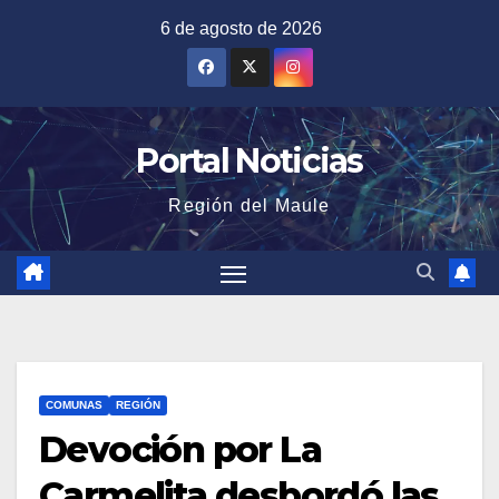
Saltar
6 de agosto de 2026
al
contenido
Portal Noticias
Región del Maule
COMUNAS
REGIÓN
Devoción por La
Carmelita desbordó las