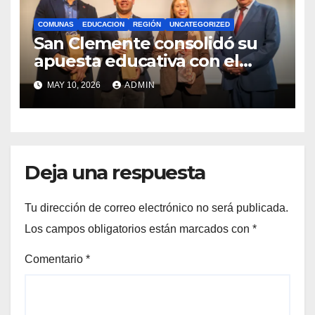
COMUNAS
EDUCACION
REGIÓN
UNCATEGORIZED
San Clemente consolidó su
apuesta educativa con el
lanzamiento del
MAY 10, 2026
ADMIN
Preuniversitario Brotes 2026
Deja una respuesta
Tu dirección de correo electrónico no será publicada.
Los campos obligatorios están marcados con
*
Comentario
*