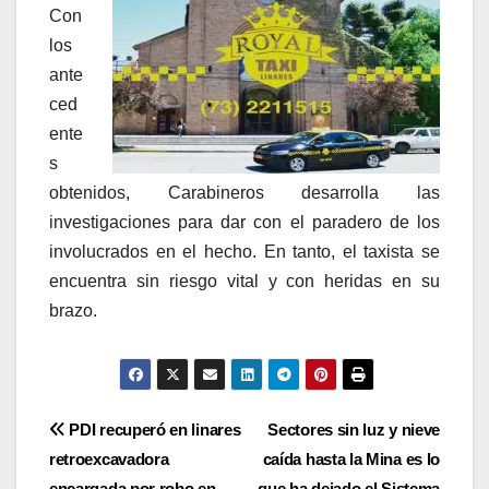
Con
los
ante
ced
ente
s
obtenidos, Carabineros desarrolla las
investigaciones para dar con el paradero de los
involucrados en el hecho. En tanto, el taxista se
encuentra sin riesgo vital y con heridas en su
brazo.
Navegación
PDI recuperó en linares
Sectores sin luz y nieve
retroexcavadora
caída hasta la Mina es lo
de
encargada por robo en
que ha dejado el Sistema