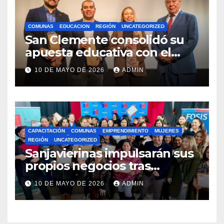
COMUNAS
EDUCACION
REGIÓN
UNCATEGORIZED
San Clemente consolidó su
apuesta educativa con el
lanzamiento del
10 DE MAYO DE 2026
ADMIN
Preuniversitario Brotes 2026
CAPACITACIÓN
COMUNAS
EMPRENDIMIENTO
MUJERES
REGIÓN
UNCATEGORIZED
Sanjavierinas impulsarán sus
propios negocios tras
capacitarse junto al FOSIS
10 DE MAYO DE 2026
ADMIN