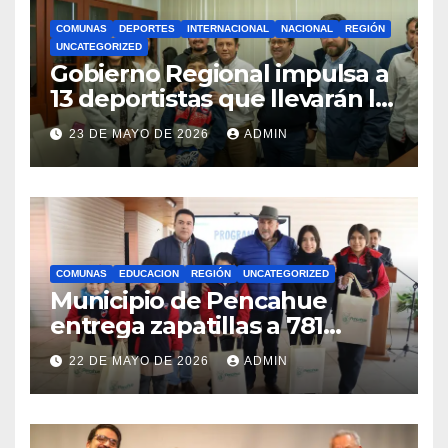
COMUNAS
DEPORTES
INTERNACIONAL
NACIONAL
REGIÓN
UNCATEGORIZED
Gobierno Regional impulsa a
13 deportistas que llevarán la
bandera maulina a
23 DE MAYO DE 2026
ADMIN
competencias
internacionales
COMUNAS
EDUCACION
REGIÓN
UNCATEGORIZED
Municipio de Pencahue
entrega zapatillas a 781
estudiantes con recursos del
22 DE MAYO DE 2026
ADMIN
Royalty Minero