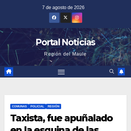
Saltar
7 de agosto de 2026
al
contenido
Portal Noticias
Región del Maule
COMUNAS
POLICIAL
REGIÓN
Taxista, fue apuñalado
en la esquina de las