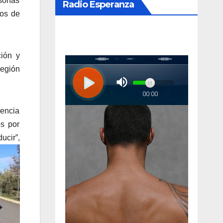
rsonas
Radio Esperanza
pos de
ción y
región
sencia
os por
ucir”,