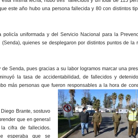
esta misma fecha, hubo tres fallecidos y un total de 113 pe
que este año hubo una persona fallecida y 80 con distintos ti
 policía uniformada y del Servicio Nacional para la Preven
(Senda), quienes se desplegaron por distintos puntos de la 
 y de Senda, pues gracias a su labor logramos marcar una pre
minuyó la tasa de accidentabilidad, de fallecidos y detenid
bo más personas que fueron responsables a la hora de cond
n Diego Brante, sostuvo
prender que en general
a cifra de fallecidos.
se esperaba que se