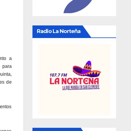
Radio La Norteña
nto a
o para
uinta,
nes de
tentos