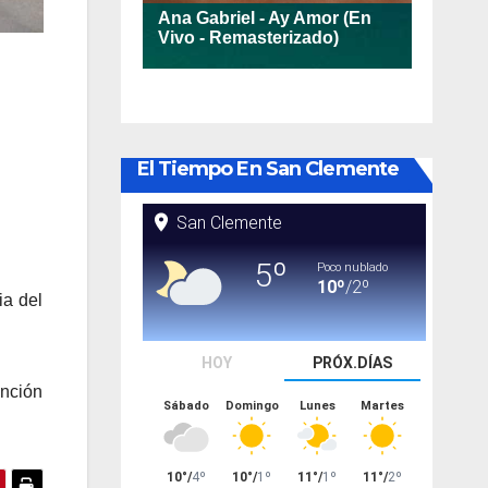
El Tiempo En San Clemente
ia del
ención