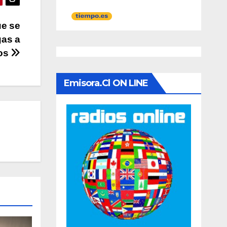
ue se
gas a
ios
Emisora.cl ON LINE