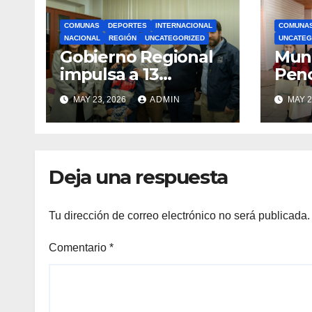
COMUNAS
DEPORTES
INTERNACIONAL
COMUNA
NACIONAL
REGIÓN
UNCATEGORIZED
UNCATEG
Gobierno Regional
Muni
impulsa a 13
Pen
deportistas que
zapat
MAY 23, 2026
ADMIN
MAY 2
llevarán la bandera
estu
maulina a
recu
competencias
Min
internacionales
Deja una respuesta
Tu dirección de correo electrónico no será publicada.
Comentario
*