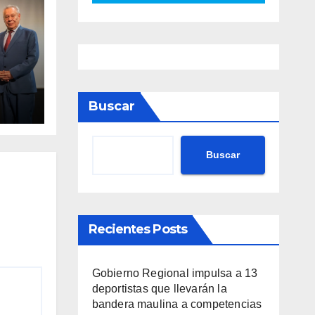
va
Buscar
nto
ario
Buscar
Recientes Posts
Gobierno Regional impulsa a 13
deportistas que llevarán la
bandera maulina a competencias