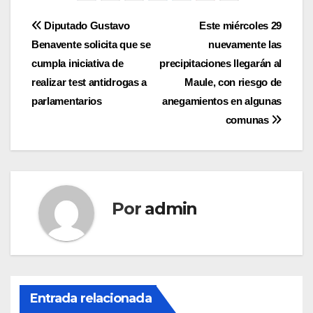
Navegación
Diputado Gustavo
Este miércoles 29
Benavente solicita que se
nuevamente las
de
cumpla iniciativa de
precipitaciones llegarán al
entradas
realizar test antidrogas a
Maule, con riesgo de
parlamentarios
anegamientos en algunas
comunas
Por
admin
Entrada relacionada