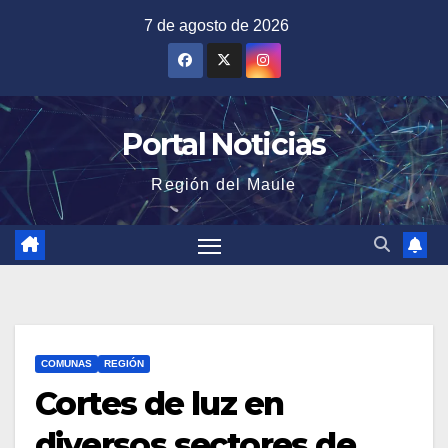
Saltar
7 de agosto de 2026
al
contenido
Portal Noticias
Región del Maule
COMUNAS
REGIÓN
Cortes de luz en
diversos sectores de