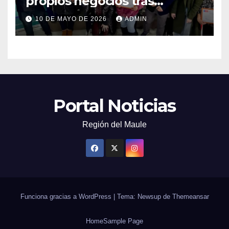
propios negocios tras
capacitarse junto al FOSIS
10 DE MAYO DE 2026
ADMIN
Portal Noticias
Región del Maule
Funciona gracias a WordPress
|
Tema: Newsup de
Themeansar
Home
Sample Page