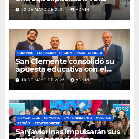
estudiantes con recursos del
22 DE MAYO DE 2026
ADMIN
Royalty Minero
COMUNAS
EDUCACION
REGIÓN
UNCATEGORIZED
San Clemente consolidó su
apuesta educativa con el
lanzamiento del
10 DE MAYO DE 2026
ADMIN
Preuniversitario Brotes 2026
CAPACITACIÓN
COMUNAS
EMPRENDIMIENTO
MUJERES
REGIÓN
UNCATEGORIZED
Sanjavierinas impulsarán sus