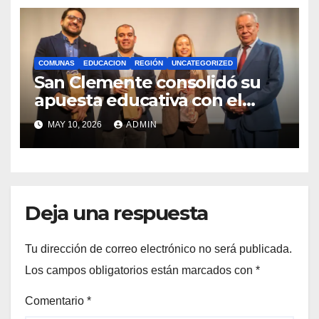
COMUNAS
EDUCACION
REGIÓN
UNCATEGORIZED
San Clemente consolidó su
apuesta educativa con el
lanzamiento del
MAY 10, 2026
ADMIN
Preuniversitario Brotes 2026
Deja una respuesta
Tu dirección de correo electrónico no será publicada.
Los campos obligatorios están marcados con
*
Comentario
*