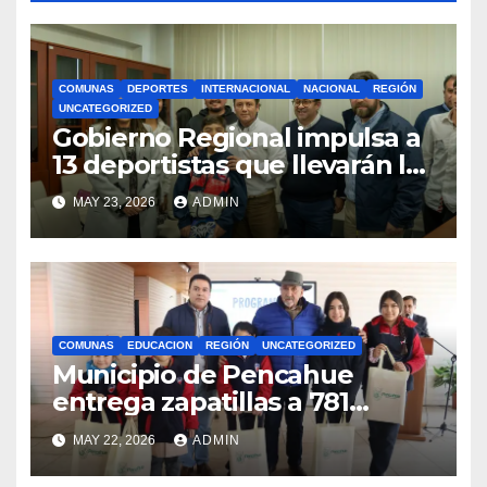
COMUNAS
DEPORTES
INTERNACIONAL
NACIONAL
REGIÓN
UNCATEGORIZED
Gobierno Regional impulsa a
13 deportistas que llevarán la
bandera maulina a
MAY 23, 2026
ADMIN
competencias
internacionales
COMUNAS
EDUCACION
REGIÓN
UNCATEGORIZED
Municipio de Pencahue
entrega zapatillas a 781
estudiantes con recursos del
MAY 22, 2026
ADMIN
Royalty Minero