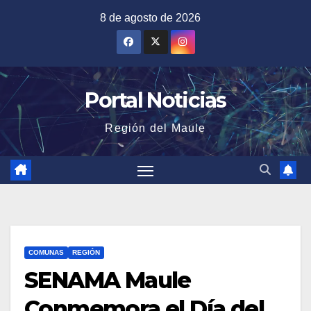
Saltar
8 de agosto de 2026
al
contenido
Portal Noticias
Región del Maule
COMUNAS
REGIÓN
SENAMA Maule
Conmemora el Día del