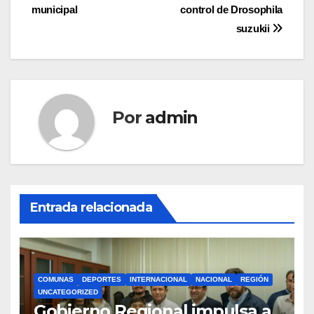
de
municipal
control de Drosophila
entradas
suzukii
Por
admin
Entrada relacionada
COMUNAS
DEPORTES
INTERNACIONAL
NACIONAL
REGIÓN
UNCATEGORIZED
Gobierno Regional impulsa a