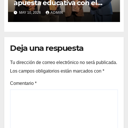
apuesta educativa con el
lanzamiento del
MAY 10, 2026
ADMIN
Preuniversitario Brotes 2026
Deja una respuesta
Tu dirección de correo electrónico no será publicada.
Los campos obligatorios están marcados con
*
Comentario
*