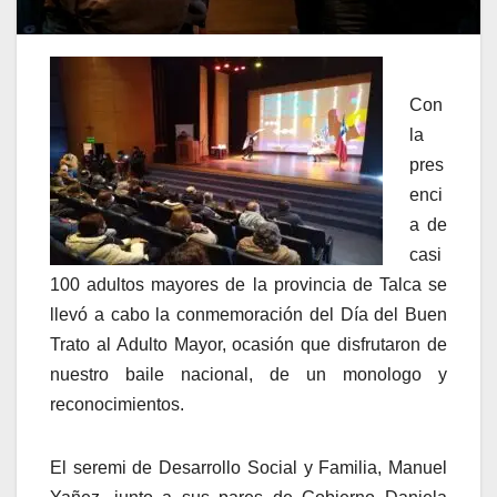
Con
la
pres
enci
a de
casi
100 adultos mayores de la provincia de Talca se
llevó a cabo la conmemoración del Día del Buen
Trato al Adulto Mayor, ocasión que disfrutaron de
nuestro baile nacional, de un monologo y
reconocimientos.
El seremi de Desarrollo Social y Familia, Manuel