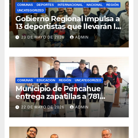
COMUNAS
DEPORTES
INTERNACIONAL
NACIONAL
REGIÓN
UNCATEGORIZED
Gobierno Regional impulsa a
13 deportistas que llevarán la
bandera maulina a
23 DE MAYO DE 2026
ADMIN
competencias
internacionales
COMUNAS
EDUCACION
REGIÓN
UNCATEGORIZED
Municipio de Pencahue
entrega zapatillas a 781
estudiantes con recursos del
22 DE MAYO DE 2026
ADMIN
Royalty Minero